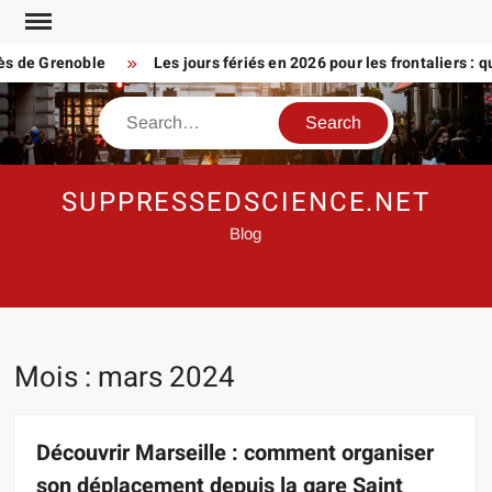
Skip
to
e Grenoble
Les jours fériés en 2026 pour les frontaliers : que p
content
Search
SUPPRESSEDSCIENCE.NET
Blog
Mois :
mars 2024
Découvrir Marseille : comment organiser
son déplacement depuis la gare Saint