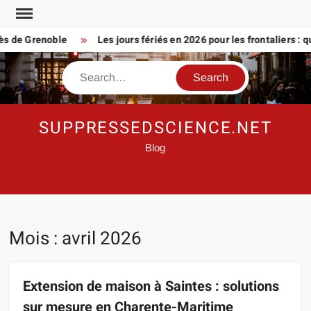
Skip
to
e Grenoble
Les jours fériés en 2026 pour les frontaliers : que p
content
Search
SUPPRESSEDSCIENCE.NET
Blog
Mois :
avril 2026
Extension de maison à Saintes : solutions
sur mesure en Charente-Maritime