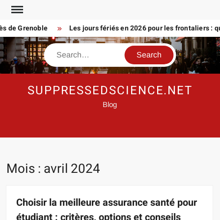
Skip
to
e Grenoble
Les jours fériés en 2026 pour les frontaliers : que p
content
Search
SUPPRESSEDSCIENCE.NET
Blog
Mois :
avril 2024
Choisir la meilleure assurance santé pour
étudiant : critères, options et conseils