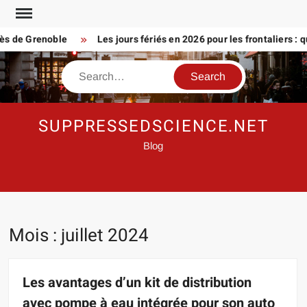
Skip
to
de Grenoble
Les jours fériés en 2026 pour les frontaliers : que p
content
Search
SUPPRESSEDSCIENCE.NET
Blog
Mois :
juillet 2024
Les avantages d’un kit de distribution
avec pompe à eau intégrée pour son auto