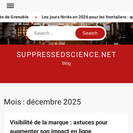
Skip
to
e Grenoble
Les jours fériés en 2026 pour les frontaliers : que p
content
Search
SUPPRESSEDSCIENCE.NET
Blog
Mois :
décembre 2025
Visibilité de la marque : astuces pour
augmenter son impact en ligne