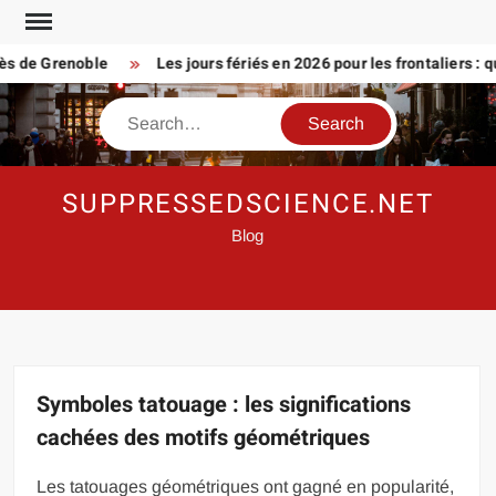
Skip
to
de Grenoble
Les jours fériés en 2026 pour les frontaliers : que p
content
Search
SUPPRESSEDSCIENCE.NET
Blog
Symboles tatouage : les significations
cachées des motifs géométriques
Les tatouages géométriques ont gagné en popularité,