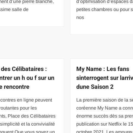
ent d’une pierre blanche,
d’optimisation d’espaces d
issime salle de
petites chambres ou pour s
nos
 des Célibataires :
My Name : Les fans
ntrer un h ou f sur un
sinterrogent sur larri
de rencontre
dune Saison 2
contres en ligne peuvent
La première saison de la s
routantes pour les
coréenne My Name a conn
ts, Place des Célibataires
énorme succès dès sa pre
 simplicité et la convivialité
publication sur Netflix le 1
nquent Que vous soyez un
octobre 2021. Les amoure