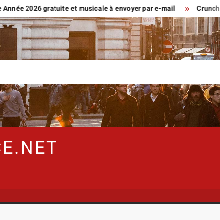
26 gratuite et musicale à envoyer par e-mail
Crunchscan : co
E.NET