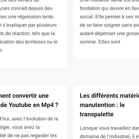
cies connaît depuis des
fondation qui œuvre en fav
es une régression lente,
social. Elle permet à ses 
t s’expliquer par plusieurs
de se faire soigner sans p
s de réaction, tels que la
autant dépenser une gross
ication des territoires ou le
somme. Elles sont
e
nt convertir une
Les différents matéri
 de Youtube en Mp4 ?
manutention : le
transpalette
’hui, avec l’évolution de la
ogie, vous avez la
Lorsque vous travaillez da
lité de ne pas regarder les
domaine de l’industriel, il e