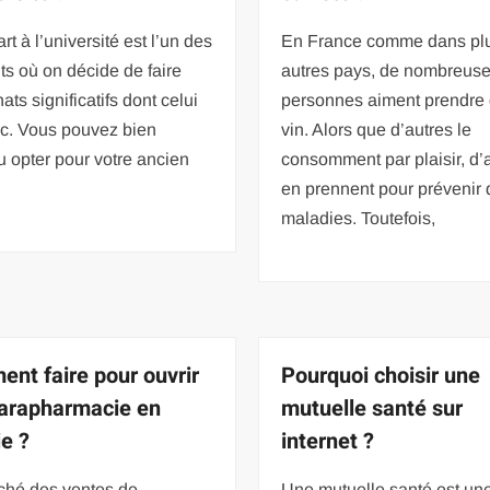
rt à l’université est l’un des
En France comme dans plu
s où on décide de faire
autres pays, de nombreus
ats significatifs dont celui
personnes aiment prendre
ac. Vous pouvez bien
vin. Alors que d’autres le
 opter pour votre ancien
consomment par plaisir, d’
en prennent pour prévenir
maladies. Toutefois,
nt faire pour ouvrir
Pourquoi choisir une
arapharmacie en
mutuelle santé sur
ie ?
internet ?
ché des ventes de
Une mutuelle santé est un