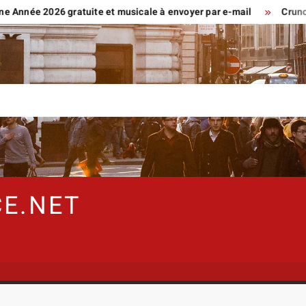
 2026 gratuite et musicale à envoyer par e-mail
Crunchscan :
E.NET