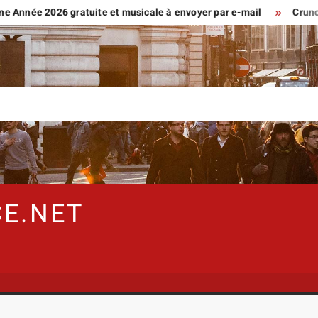
 2026 gratuite et musicale à envoyer par e-mail
Crunchscan :
E.NET