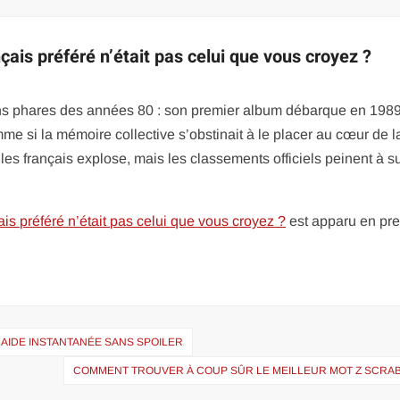
çais préféré n’était pas celui que vous croyez ?
ons phares des années 80 : son premier album débarque en 1989
me si la mémoire collective s’obstinait à le placer au cœur de l
es français explose, mais les classements officiels peinent à su
is préféré n’était pas celui que vous croyez ?
est apparu en pr
: AIDE INSTANTANÉE SANS SPOILER
COMMENT TROUVER À COUP SÛR LE MEILLEUR MOT Z SCRAB