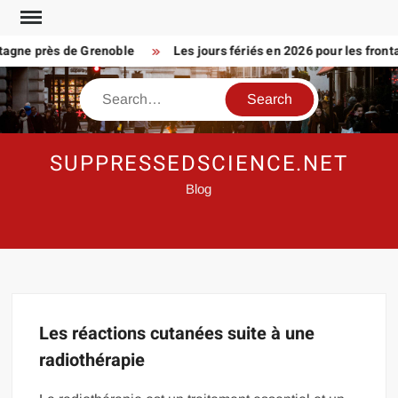
Skip
to
agne près de Grenoble
Les jours fériés en 2026 pour les frontal
content
Search
SUPPRESSEDSCIENCE.NET
Blog
Les réactions cutanées suite à une
radiothérapie