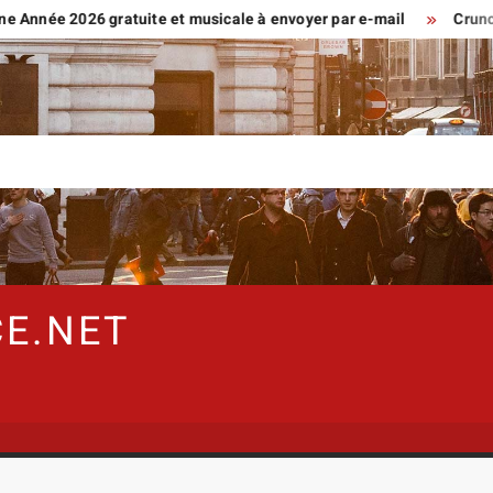
 2026 gratuite et musicale à envoyer par e-mail
Crunchscan :
E.NET